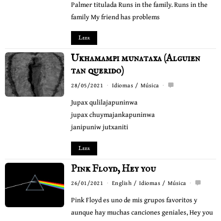
Palmer titulada Runs in the family. Runs in the
family My friend has problems
Leer
Ukhamampi munataxa (Alguien
tan querido)
28/05/2021
Idiomas
/
Música
Jupax qulilajapuninwa
jupax chuymajankapuninwa
janipuniw jutxaniti
Leer
Pink Floyd, Hey you
26/01/2021
English
/
Idiomas
/
Música
Pink Floyd es uno de mis grupos favoritos y
aunque hay muchas canciones geniales, Hey you