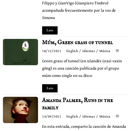
Filippo y GianVigo (Gianpiero Timbro)
acompañado frecuentemente por la voz de
Simona
Leer
Múm, Green grass of tunnel
18/12/2021
English
/
Idiomas
/
Música
Green grass of tunnel (en islandés Grasi vaxin
göng) es una canción publicada por el grupo
múm como single en su disco
Leer
Amanda Palmer, Runs in the
family
14/09/2021
English
/
Idiomas
/
Música
En esta entrada, comparto la canción de Amanda