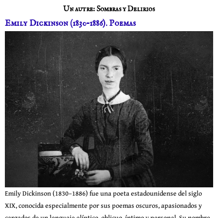
Un autre: Sombras y Delirios
Emily Dickinson (1830–1886). Poemas
Emily Dickinson (1830–1886) fue una poeta estadounidense del siglo
XIX, conocida especialmente por sus poemas oscuros, apasionados y
cargados de un lenguaje elíptico, oblicuo, íntimo y personal. Su nombre