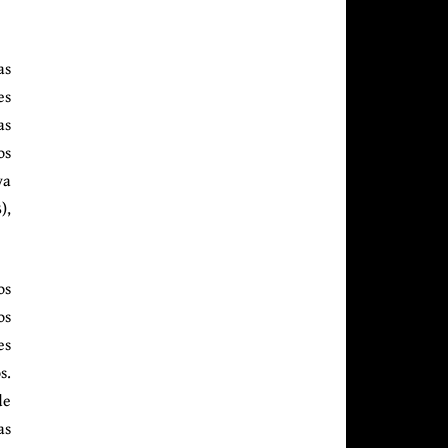
as
es
as
os
va
),
os
os
es
s.
de
as