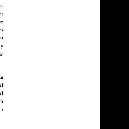
as
os
ue
os
su
 y
er
la
el
el
za
en