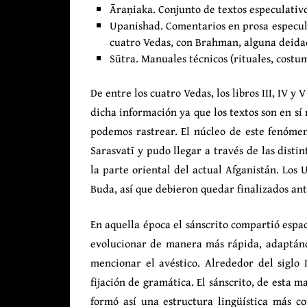
Āraṇiaka. Conjunto de textos especulativos
Upanishad. Comentarios en prosa especula
cuatro Vedas, con Brahman, alguna deidad 
Sūtra. Manuales técnicos (rituales, costu
De entre los cuatro Vedas, los libros III, IV 
dicha información ya que los textos son en sí
podemos rastrear. El núcleo de este fenómeno
Sarasvatī y pudo llegar a través de las disti
la parte oriental del actual Afganistán. Los
Buda, así que debieron quedar finalizados ante
En aquella época el sánscrito compartió espa
evolucionar de manera más rápida, adaptánd
mencionar el avéstico. Alrededor del siglo 
fijación de gramática. El sánscrito, de esta ma
formó así una estructura lingüística más c