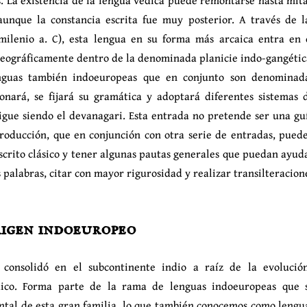
unque la constancia escrita fue muy posterior. A través de l
 milenio a. C), esta lengua en su forma más arcaica entra en 
 geográficamente dentro de la denominada planicie indo-gangétic
enguas también indoeuropeas que en conjunto son denominad
ionará, se fijará su gramática y adoptará diferentes sistemas 
igue siendo el devanagari. Esta entrada no pretende ser una gu
roducción, que en conjunción con otra serie de entradas, pued
ánscrito clásico y tener algunas pautas generales que puedan ayud
s palabras, citar con mayor rigurosidad y realizar transilteracion
rigen indoeuropeo
 consolidó en el subcontinente indio a raíz de la evolució
védico. Forma parte de la rama de lenguas indoeuropeas que 
ntal de esta gran familia, lo que también conocemos como lengu