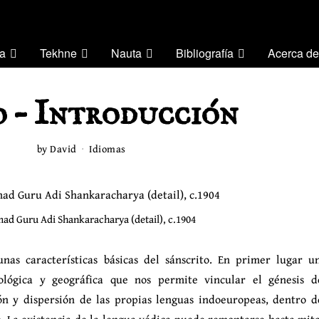
a
Tekhne
Nauta
Bibliografía
Acerca de
o – Introducción
by
David
Idiomas
mad Guru Adi Shankaracharya (detail), c.1904
nas características básicas del sánscrito. En primer lugar u
nológica y geográfica que nos permite vincular el génesis d
ón y dispersión de las propias lenguas indoeuropeas, dentro d
. La existencia de la lengua védica puede remontarse hasta mit