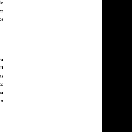
de
ez
os
ra
II
as
co
ha
en