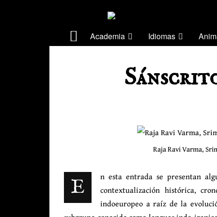
Academia
Idiomas
Anim
Sánscrit
Raja Ravi Varma, Sri
n esta entrada se presentan algu
E
contextualización histórica, cro
indoeuropeo a raíz de la evoluci
subgrupo conocido como lenguas indo-iranias