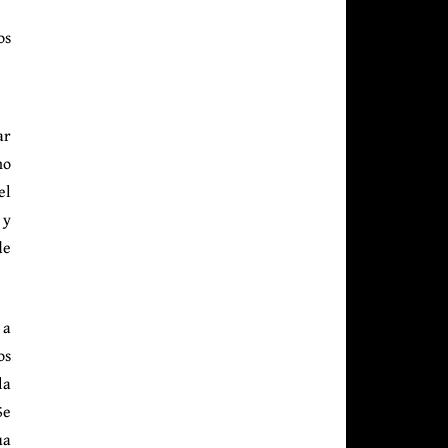
os
ar
no
el
 y
de
 a
os
la
Se
ua