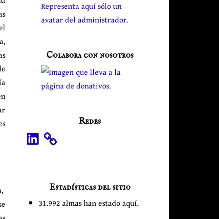
as
el
a,
as
Colabora con nosotros
de
ía
en
ar
Redes
es
LinkedIn
Estadísticas del sitio
n,
31.992 almas han estado aquí.
se
as