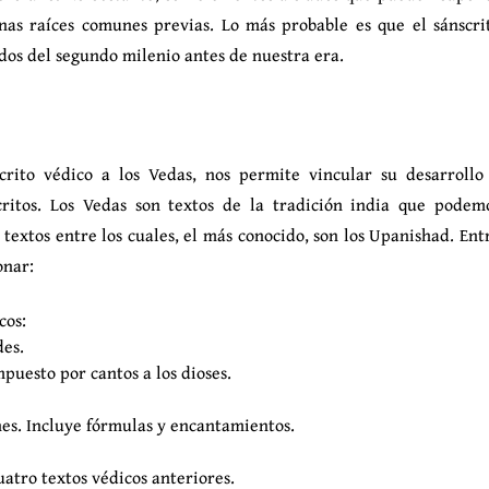
nas raíces comunes previas. Lo más probable es que el sánscri
ados del segundo milenio antes de nuestra era.
scrito védico a los Vedas, nos permite vincular su desarrollo
critos. Los Vedas son textos de la tradición india que podem
 textos entre los cuales, el más conocido, son los Upanishad. Ent
onar:
cos:
des.
puesto por cantos a los dioses.
nes. Incluye fórmulas y encantamientos.
atro textos védicos anteriores.