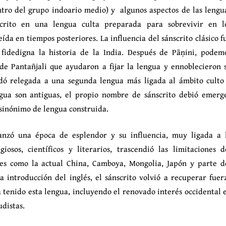
tro del grupo indoario medio) y algunos aspectos de las lengu
nscrito en una lengua culta preparada para sobrevivir en l
da en tiempos posteriores. La influencia del sánscrito clásico f
idedigna la historia de la India. Después de Pāṇini, podem
de Pantañjali que ayudaron a fijar la lengua y ennoblecieron 
edó relegada a una segunda lengua más ligada al ámbito culto
engua son antiguas, el propio nombre de sánscrito debió emerg
 sinónimo de lengua construida.
lcanzó una época de esplendor y su influencia, muy ligada a 
iosos, científicos y literarios, trascendió las limitaciones d
nes como la actual China, Camboya, Mongolia, Japón y parte d
la introducción del inglés, el sánscrito volvió a recuperar fuer
a tenido esta lengua, incluyendo el renovado interés occidental 
udistas.