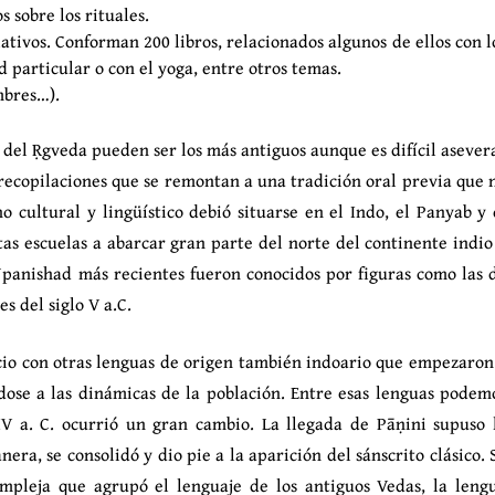
 sobre los rituales.
tivos. Conforman 200 libros, relacionados algunos de ellos con l
particular o con el yoga, entre otros temas.
mbres…).
y V del Ṛgveda pueden ser los más antiguos aunque es difícil asever
 recopilaciones que se remontan a una tradición oral previa que 
 cultural y lingüístico debió situarse en el Indo, el Panyab y 
ntas escuelas a abarcar gran parte del norte del continente indio
 Upanishad más recientes fueron conocidos por figuras como las 
s del siglo V a.C.
cio con otras lenguas de origen también indoario que empezaron
ose a las dinámicas de la población. Entre esas lenguas podem
IV a. C. ocurrió un gran cambio. La llegada de Pāṇini supuso 
nera, se consolidó y dio pie a la aparición del sánscrito clásico. 
ompleja que agrupó el lenguaje de los antiguos Vedas, la leng