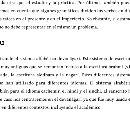
eda otra que el estudio y la práctica. Por último, también pue
nemos en cuenta que algunos gramáticos dividen los verbos en di
 raíces en el presente y en el imperfecto. No obstante, si estam
timo no debe representar en sí mismo un problema.
ri
izando el sistema alfabético devanāgarī. Este sistema de escritu
s muy antiguas que se remontan incluso a la escritura brahmi (s.I
ada, la escritura siddham y la nagari. Estos diferentes sistem
se han utilizado para diferentes idiomas. El sistema alfabéti
ién para el idioma cachemir, el hindi y el sindhi. El sánscrito 
ste caso nos centraremos en el devanāgarī ya que fue muy usado 
iza en diferentes contextos, incluyendo el académico.