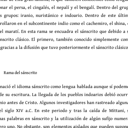
ar el persa, el cingalés, el nepalí y el bengalí. Dentro del gru
s grupos: iranio, nuristánico e indoario. Dentro de este últi
ollaron en el subcontinente indio como el cachemiro, el shina, 
o el maratí. En esta rama se encuadra el sánscrito que debido a 
sánscrito clásico. El primero, también conocido simplemente co
 gracias a la difusión que tuvo posteriormente el sánscrito clásico
Rama del sánscrito
 nació el idioma sánscrito como lengua hablada aunque sí podem
de su escritura. La llegada de los pueblos indoarios debió ocurr
nio antes de Cristo. Algunos investigadores han rastreado algun
el siglo XIV a.C. En este periodo y tras la caída de Mittani, 
s palabras en sánscrito y la utilización de algún sufijo numer
mero uno. No obstante, son elementos aislados que pueden supon