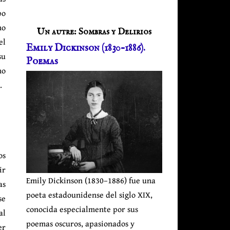
po
mo
Un autre: Sombras y Delirios
el
Emily Dickinson (1830–1886).
su
Poemas
mo
.
os
ir
Emily Dickinson (1830–1886) fue una
as
poeta estadounidense del siglo XIX,
se
conocida especialmente por sus
al
poemas oscuros, apasionados y
er