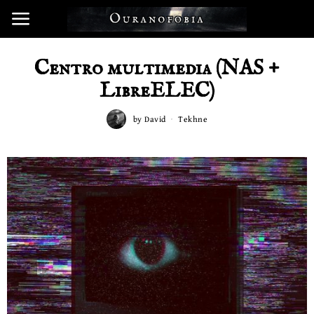
Centro multimedia (NAS +
LibreELEC)
by
David
Tekhne