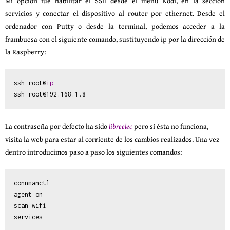
Mi opción fue habilitar el SSH desde el menú Kodi, en la sección
servicios y conectar el dispositivo al router por ethernet. Desde el
ordenador con Putty o desde la terminal, podemos acceder a la
frambuesa con el siguiente comando, sustituyendo ip por la dirección de
la Raspberry:
ssh root@
ip
ssh root@192.168.1.8
La contraseña por defecto ha sido
libreelec
pero si ésta no funciona,
visita la web para estar al corriente de los cambios realizados. Una vez
dentro introducimos paso a paso los siguientes comandos:
connmanctl

agent on

scan wifi

services