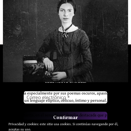
Suscríbete
Indíquenos su correo. Le avisaremos con
cada nueva entrada.
Emily Dickinson (1830–1886) fue una poeta estadounidense del siglo
XIX, conocida especialmente por sus poemas oscuros, apasionados y
cargados de un lenguaje elíptico, oblicuo, íntimo y personal. Su nombre
completo fue Emily Elizabeth Dickinson. Nació en Amherst, en el estado
de Massachusetts, en el seno de una familia destacada que procedían
directamente de los puritanos […]
Privacidad y cookies: este sitio usa cookies. Si continúas navegando por él,
aceptas su uso.