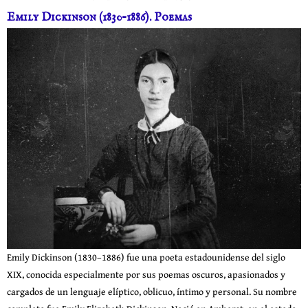
Emily Dickinson (1830–1886). Poemas
Emily Dickinson (1830–1886) fue una poeta estadounidense del siglo
XIX, conocida especialmente por sus poemas oscuros, apasionados y
cargados de un lenguaje elíptico, oblicuo, íntimo y personal. Su nombre